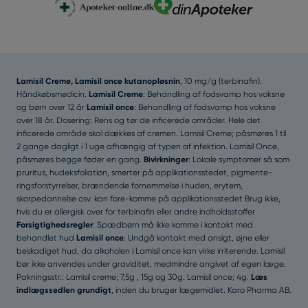
Lamisil Creme, Lamisil once kutanopløsnin
, 10 mg/g (terbinafin).
Håndkøbsmedicin.
Lamisil Creme
: Behandling af fodsvamp hos voksne
og børn over 12 år
Lamisil once
: Behandling af fodsvamp hos voksne
over 18 år. Dosering: Rens og tør de inficerede områder. Hele det
inficerede område skal dækkes af cremen. Lamisil Creme; påsmøres 1 til
2 gange dagligt i 1 uge afhængig af typen af infektion. Lamisil Once,
påsmøres begge føder en gang.
Bivirkninger
: Lokale symptomer så som
pruritus, hudeksfoliation, smerter på applikationsstedet, pigmente-
ringsforstyrrelser, brændende fornemmelse i huden, erytem,
skorpedannelse osv. kan fore-komme på applikationsstedet Brug ikke,
hvis du er allergisk over for terbinafin eller andre indholdsstoffer
Forsigtighedsregler
: Spædbørn må ikke komme i kontakt med
behandlet hud
Lamisil once
: Undgå kontakt med ansigt, øjne eller
beskadiget hud, da alkoholen i Lamisil once kan virke irriterende. Lamisil
bør ikke anvendes under graviditet, medmindre angivet af egen læge.
Pakningsstr.: Lamisil creme; 7,5g , 15g og 30g. Lamisil once; 4g.
Læs
indlægssedlen grundigt
, inden du bruger lægemidlet. Karo Pharma AB.