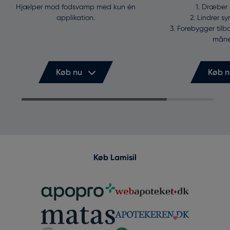
Hjælper mod fodsvamp med kun én
1. Dræber
applikation.
2. Lindrer 
3. Forebygger tilba
måne
Køb nu
Køb n
Køb Lamisil