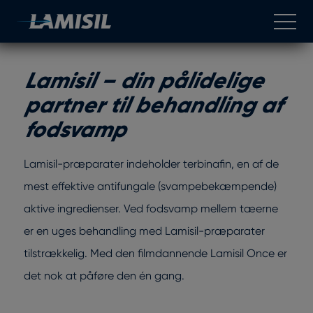
Spring til indhold
Open 
Lamisil – din pålidelige
partner til behandling af
fodsvamp
Lamisil-præparater indeholder terbinafin, en af de
mest effektive antifungale (svampebekæmpende)
aktive ingredienser. Ved fodsvamp mellem tæerne
er en uges behandling med Lamisil-præparater
tilstrækkelig. Med den filmdannende Lamisil Once er
det nok at påføre den én gang.