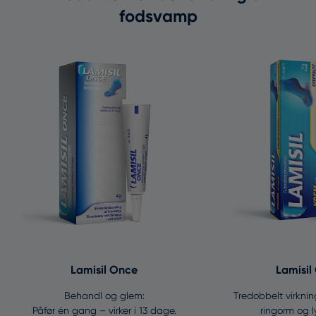
fodsvamp
Lamisil Once
Lamisil
Behandl og glem:
Tredobbelt virkni
Påfør én gang – virker i 13 dage.
ringorm og 