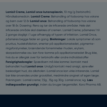
Lamisil Creme, Lamisil once kutanopløsnin
, 10 mg/g (terbinafin).
Håndkøbsmedicin.
Lamisil Creme
: Behandling af fodsvamp hos voksne
og børn over 12 år
Lamisil once
: Behandling af fodsvamp hos voksne
over 18 år. Dosering: Rens og tør de inficerede områder. Hele det
inficerede område skal dækkes af cremen. Lamisil Creme; påsmøres 1 til
2 gange dagligt i 1 uge afhængig af typen af infektion. Lamisil Once,
påsmøres begge føder en gang.
Bivirkninger
: Lokale symptomer så som
pruritus, hudeksfoliation, smerter på applikationsstedet, pigmente-
ringsforstyrrelser, brændende fornemmelse i huden, erytem,
skorpedannelse osv. kan fore-komme på applikationsstedet Brug ikke,
hvis du er allergisk over for terbinafin eller andre indholdsstoffer
Forsigtighedsregler
: Spædbørn må ikke komme i kontakt med
behandlet hud
Lamisil once
: Undgå kontakt med ansigt, øjne eller
beskadiget hud, da alkoholen i Lamisil once kan virke irriterende. Lamisil
bør ikke anvendes under graviditet, medmindre angivet af egen læge.
Pakningsstr.: Lamisil creme; 7,5g , 15g og 30g. Lamisil once; 4g.
Læs
indlægssedlen grundigt
, inden du bruger lægemidlet. Karo Pharma AB.