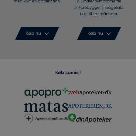
med kun én applikation.
2. Lindrer symptomerne
3. Forebygger tilbagefald
i op til tre måneder.
Køb nu
Køb nu
Køb Lamisil