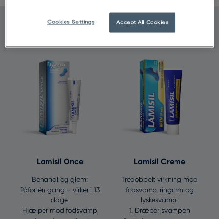
Cookies Settings
Accept All Cookies
Produkter til behandling af fod- og hudsvamp
Lamisil Once
Lamisil Creme
Behandl og glem:
Tredobbelt virkning mod
Påfør én gang – virker i 13
fodsvamp, ringorm og
dage.
lyskesvamp:
Hjælper mod fodsvamp
1. Dræber svampen